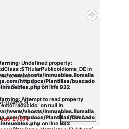
arning
: Undefined property:
tdClass::$TitularPublicoIdioma_DE in
var/www/vhosts/inmuebles.llomalla
Paterna, Valencia
ga.com/httpdocs/Plantillas/buscado
572m2 const.
570m2 util
-inmuebles.php
on line
932
arning
: Attempt to read property
ef.: LLA8735_24
TextoTraducido" on null in
var/www/vhosts/inmuebles.llomalla
ga.com/httpdocs/Plantillas/buscado
DETAILS
ecio: 2.700 €
-inmuebles.php
on line
932