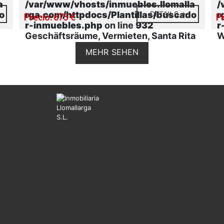
a
/var/www/vhosts/inmuebles.llomalla
/
o
rga.com/httpdocs/Plantillas/buscado
DETAILS
r
Precio: 675 €
P
r-inmuebles.php
on line
932
r
Geschäftsräume, Vermieten, Santa Rita
W
MEHR SEHEN