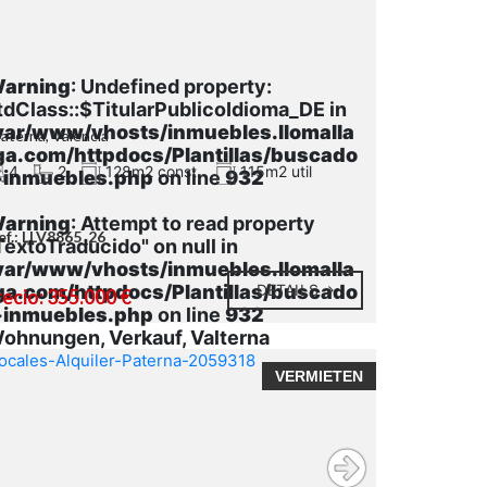
arning
: Undefined property:
tdClass::$TitularPublicoIdioma_DE in
var/www/vhosts/inmuebles.llomalla
Paterna, Valencia
ga.com/httpdocs/Plantillas/buscado
4
2
128m2 const.
115m2 util
-inmuebles.php
on line
932
arning
: Attempt to read property
ef.: LLV8865_26
TextoTraducido" on null in
var/www/vhosts/inmuebles.llomalla
ga.com/httpdocs/Plantillas/buscado
DETAILS
recio: 355.000 €
-inmuebles.php
on line
932
ohnungen, Verkauf, Valterna
VERMIETEN