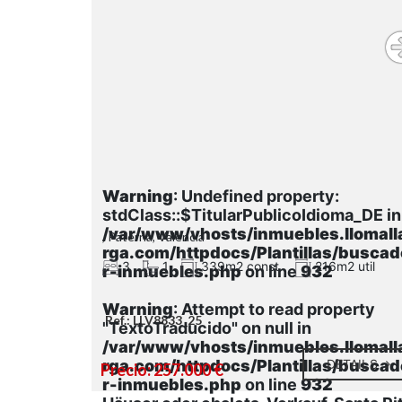
Warning
: Undefined property:
stdClass::$TitularPublicoIdioma_DE in
/var/www/vhosts/inmuebles.llomall
, Paterna, Valencia
rga.com/httpdocs/Plantillas/buscad
3
1
339m2 const.
216m2 util
r-inmuebles.php
on line
932
Warning
: Attempt to read property
Ref.: LLV8833_25
"TextoTraducido" on null in
/var/www/vhosts/inmuebles.llomall
rga.com/httpdocs/Plantillas/buscad
DETAILS
Precio: 257.000 €
r-inmuebles.php
on line
932