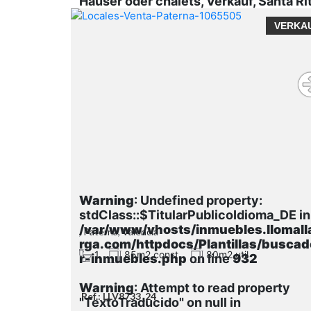
Häuser oder chalets, Verkauf, Santa Ri
VERKA
Warning
: Undefined property:
stdClass::$TitularPublicoIdioma_DE in
/var/www/vhosts/inmuebles.llomall
, Paterna, Valencia
rga.com/httpdocs/Plantillas/buscad
1
85m2 const.
80m2 util
r-inmuebles.php
on line
932
Warning
: Attempt to read property
Ref.: LLV8733_24
"TextoTraducido" on null in