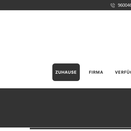
96004
ZUHAUSE
FIRMA
VERFÜ