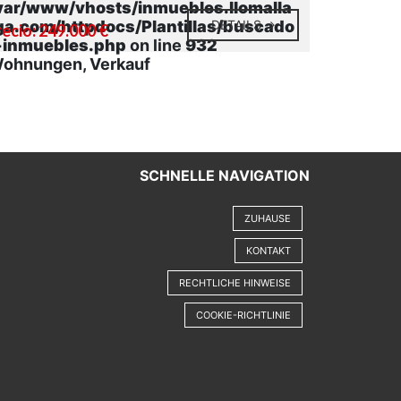
var/www/vhosts/inmuebles.llomalla
ga.com/httpdocs/Plantillas/buscado
DETAILS
recio: 249.000 €
-inmuebles.php
on line
932
ohnungen, Verkauf
SCHNELLE NAVIGATION
ZUHAUSE
KONTAKT
RECHTLICHE HINWEISE
COOKIE-RICHTLINIE