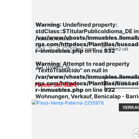
Warning
: Undefined property:
stdClass::$TitularPublicoIdioma_DE in
/var/www/vhosts/inmuebles.llomall
, Valencia, Valencia
rga.com/httpdocs/Plantillas/buscad
3
2
123m2 const.
111m2 util
r-inmuebles.php
on line
932
Warning
: Attempt to read property
Ref.: LLV8873_26
"TextoTraducido" on null in
/var/www/vhosts/inmuebles.llomall
rga.com/httpdocs/Plantillas/buscad
DETAILS
Precio: 369.000 €
r-inmuebles.php
on line
932
Wohnungen, Verkauf, Benicalap - Barri
de Benicalap
VERKA