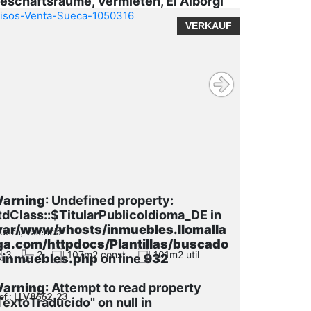
eschäftsräume, Vermieten, El Alborgí
VERKAUF
arning
: Undefined property:
tdClass::$TitularPublicoIdioma_DE in
var/www/vhosts/inmuebles.llomalla
Sueca, Valencia
ga.com/httpdocs/Plantillas/buscado
3
2
107m2 const.
101m2 util
-inmuebles.php
on line
932
arning
: Attempt to read property
ef.: LLV8662_23
TextoTraducido" on null in