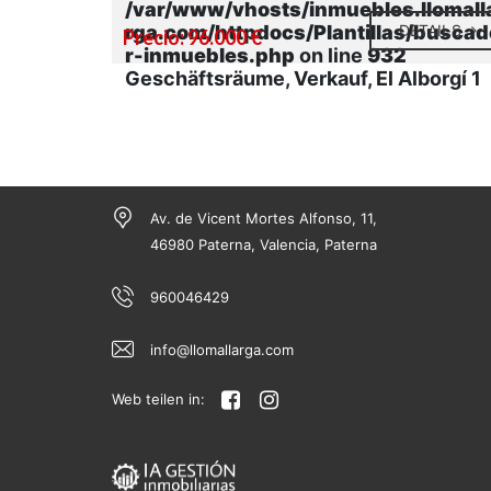
/var/www/vhosts/inmuebles.llomall
rga.com/httpdocs/Plantillas/buscad
DETAILS
Precio: 96.000 €
r-inmuebles.php
on line
932
Geschäftsräume, Verkauf, El Alborgí 1
Av. de Vicent Mortes Alfonso, 11,
46980 Paterna, Valencia, Paterna
960046429
info@llomallarga.com
Web teilen in: