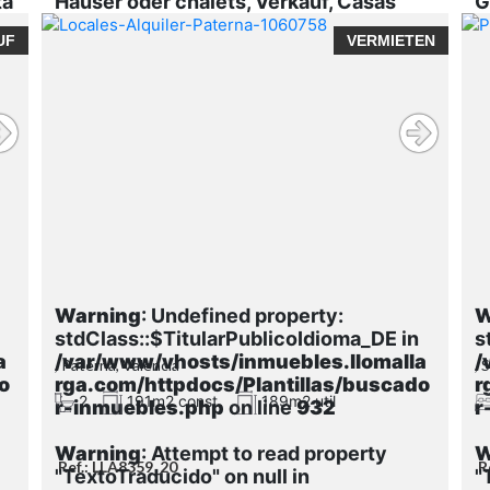
ta
Häuser oder chalets, Verkauf, Casas
G
Verdes
1
UF
VERMIETEN
Warning
: Undefined property:
W
stdClass::$TitularPublicoIdioma_DE in
s
a
/var/www/vhosts/inmuebles.llomalla
/
, Paterna, Valencia
, 
o
rga.com/httpdocs/Plantillas/buscado
r
2
191m2 const.
189m2 util
r-inmuebles.php
on line
932
r
Warning
: Attempt to read property
W
Ref.: LLA8359_20
R
"TextoTraducido" on null in
"