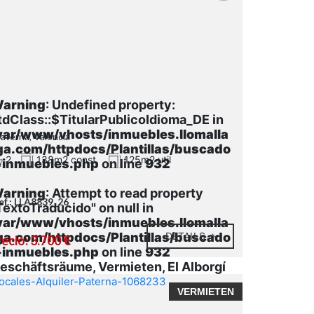
arning
: Undefined property:
tdClass::$TitularPublicoIdioma_DE in
var/www/vhosts/inmuebles.llomalla
Paterna, Valencia
ga.com/httpdocs/Plantillas/buscado
2
138m2 const.
125m2 util
-inmuebles.php
on line
932
arning
: Attempt to read property
ef.: LLA8839_26
TextoTraducido" on null in
var/www/vhosts/inmuebles.llomalla
ga.com/httpdocs/Plantillas/buscado
DETAILS
ecio: 3.700 €
-inmuebles.php
on line
932
eschäftsräume, Vermieten, El Alborgí
VERMIETEN