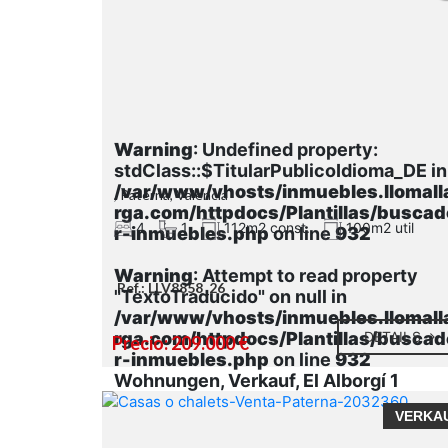
Warning
: Undefined property:
stdClass::$TitularPublicoIdioma_DE in
/var/www/vhosts/inmuebles.llomall
, Paterna, Valencia
rga.com/httpdocs/Plantillas/buscad
4
1
112m2 const.
100m2 util
r-inmuebles.php
on line
932
Warning
: Attempt to read property
Ref.: LLV8858_26
"TextoTraducido" on null in
/var/www/vhosts/inmuebles.llomall
rga.com/httpdocs/Plantillas/buscad
DETAILS
Precio: 209.000 €
r-inmuebles.php
on line
932
Wohnungen, Verkauf, El Alborgí 1
VERKA