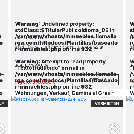
Warning
: Undefined property:
W
stdClass::$TitularPublicoIdioma_DE in
s
a
/var/www/vhosts/inmuebles.llomalla
/
, Valencia, Valencia
, 
o
rga.com/httpdocs/Plantillas/buscado
r
4
2
122m2 const.
108m2 util
r-inmuebles.php
on line
932
r
Warning
: Attempt to read property
W
Ref.: LLV8870_26
R
"TextoTraducido" on null in
"
a
/var/www/vhosts/inmuebles.llomalla
/
o
rga.com/httpdocs/Plantillas/buscado
DETAILS
r
Precio: 395.000 €
P
r-inmuebles.php
on line
932
r
o
Wohnungen, Verkauf, Camins al Grau -
W
La Creu del Grau
UF
VERMIETEN