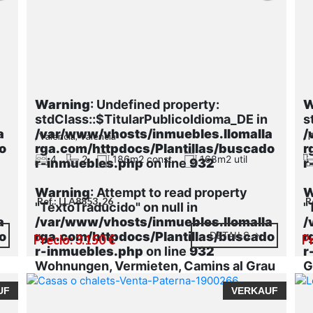
Warning
: Undefined property:
W
stdClass::$TitularPublicoIdioma_DE in
s
a
/var/www/vhosts/inmuebles.llomalla
/
, Valencia, Valencia
, 
o
rga.com/httpdocs/Plantillas/buscado
r
4
2
186m2 const.
168m2 util
r-inmuebles.php
on line
932
r
Warning
: Attempt to read property
W
Ref.: LLA8853_26
R
"TextoTraducido" on null in
"
a
/var/www/vhosts/inmuebles.llomalla
/
o
rga.com/httpdocs/Plantillas/buscado
DETAILS
r
Precio: 3.150 €
Pr
r-inmuebles.php
on line
932
r
Wohnungen, Vermieten, Camins al Grau
G
- Penya - Roja - Avda. Francia
1
UF
VERKAUF