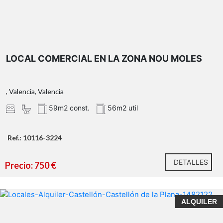
comercio, hostelería, exposición, clínica, oficina,
academia, centro de formación o local institucional
oportunidad única
centro neurálgico de
LOCAL COMERCIAL EN LA ZONA NOU MOLES
Paterna
Sobre Paterna
, Valencia, Valencia
59m2 const.
56m2 util
Información legal
Ref.: 10116-3224
DETALLES
Precio: 750 €
ALQUILER