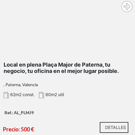
Es una oportunidad ÚNICA para quienes entienden que
los espacios con identidad no compiten, se posicionan.
Local en plena Plaça Major de Paterna, tu
Tu próximo proyecto empieza aquí.
negocio, tu oficina en el mejor lugar posible.
¿Hablamos?
, Paterna, Valencia
* En nuestra agencia contamos con el distintivo de
Agentes de Intermediación Inmobiliaria de la
62m2 const.
60m2 util
Comunitat Valenciana (Número de registro RAICV
1394)
Ref.: AL_PLMJ9
DETALLES
Precio: 500 €