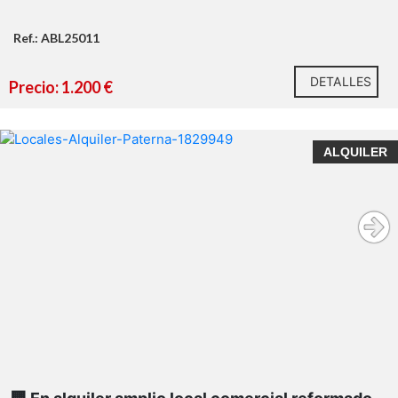
Ref.: ABL25011
DETALLES
Precio: 1.200 €
local comercial en
ALQUILER
proceso de reforma
Plaza Mayor 14 de
Paterna
a pie
de calle
superficie total construida de 487 m²
Altillo o voladizo (127 m²)
Zona de almacén (195 m²)