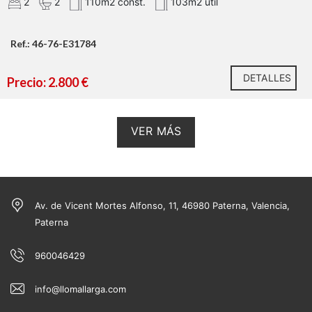
2
2
110m2 const.
103m2 util
Ref.: 46-76-E31784
DETALLES
Precio: 2.800 €
VER MÁS
Av. de Vicent Mortes Alfonso, 11, 46980 Paterna, Valencia,
Paterna
960046429
info@llomallarga.com