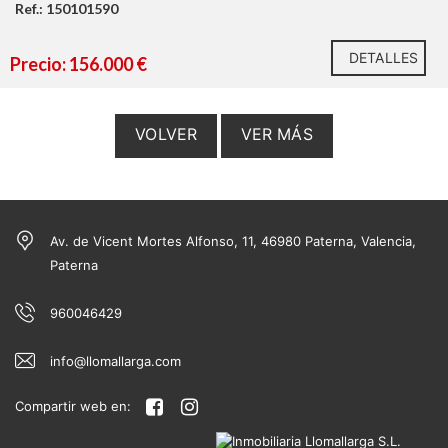
Ref.: 150101590
DETALLES
Precio: 156.000 €
VOLVER
VER MÁS
Av. de Vicent Mortes Alfonso, 11, 46980 Paterna, Valencia,
Paterna
960046429
info@llomallarga.com
https://habitatge.gva.es/es/registres-en-materia-
Compartir web en:
habitatge