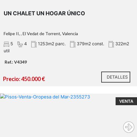
UN CHALET UN HOGAR ÚNICO
Felipe II, , El Vedat de Torrent, Valencia
5
4
1253m2 parc.
379m2 const.
322m2
util
https://habitatge.gva.es/es/registres-en-materia-
Ref.: V4349
habitatge
DETALLES
Precio: 450.000 €
VENTA