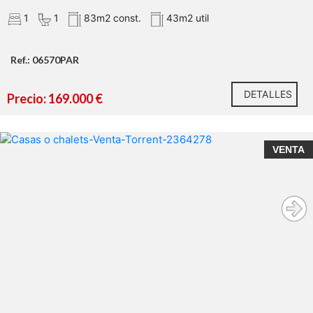
1
1
83m2 const.
43m2 util
Agencia Registrada con el Nº 89 en el Registro
Obligatorio de Agentes Inmobiliarios de la Comunitat
Valenciana. Puede consultar en la web de la GVA:
Ref.: 06570PAR
DETALLES
Precio: 169.000 €
VENTA