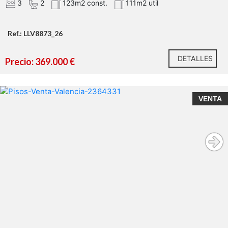
3
2
123m2 const.
111m2 util
Ref.: LLV8873_26
DETALLES
Precio: 369.000 €
VENTA