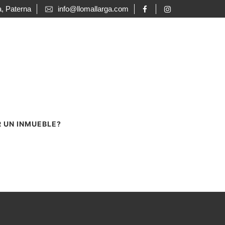
a, Paterna
info@llomallarga.com
R UN INMUEBLE?