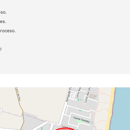
eso.
nes.
 proceso.
!