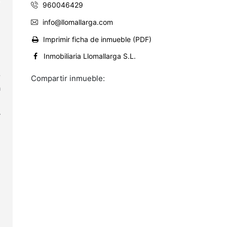
960046429
info@llomallarga.com
,
Imprimir ficha de inmueble (PDF)
Inmobiliaria Llomallarga S.L.
r
Compartir inmueble:
a
y
e