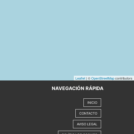
Leaflet
| ©
OpenStreetMap
contributors
NAVEGACIÓN RÁPIDA
INICIO
CONTACTO
AVISO LEGAL